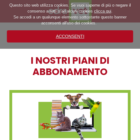
Questo sito web utilizza cookies. Se vuoi saperne di più o negare il
consenso a tutti o ad alcuni cookies
clicca qui
.
Se accedi a un qualunque elemento sottostante questo banner
acconsenti all'uso dei cookies.
ACCONSENTI
I NOSTRI PIANI DI
ABBONAMENTO